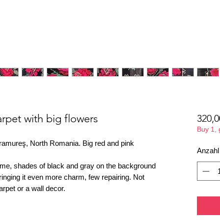
pet with big flowers
320,0
Buy 1,
aramureş, North Romania. Big red and pink
Anzahl
 time, shades of black and gray on the background
ringing it even more charm, few repairing. Not
arpet or a wall decor.