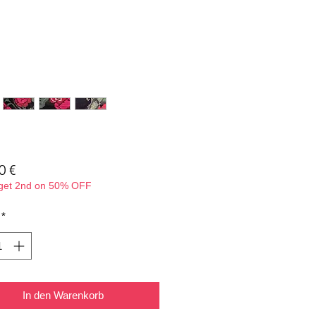
Preis
0 €
 get 2nd on 50% OFF
*
In den Warenkorb