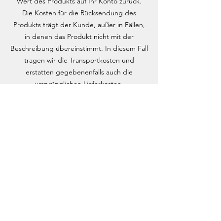
Wert des Produkts auf Ihr Konto zurück.
Die Kosten für die Rücksendung des
Produkts trägt der Kunde, außer in Fällen,
in denen das Produkt nicht mit der
Beschreibung übereinstimmt. In diesem Fall
tragen wir die Transportkosten und
erstatten gegebenenfalls auch die
ursprünglichen Lieferkosten.
Es ist sehr unwahrscheinlich, aber falls wir
den Vertrag zum Zeitpunkt Ihrer Bestellung
nicht ausführen können, weil das Produkt
nicht mehr verfügbar ist, werden wir Sie
über diese Nichtverfügbarkeit informieren
und die von Ihnen gezahlten Beträge
innerhalb von maximal 5 Tagen
zurückerstatten.
Die Rückerstattung der Beträge für
zurückgegebene Produkte erfolgt auf das
Bankkonto des Bestellinhabers gemäß den